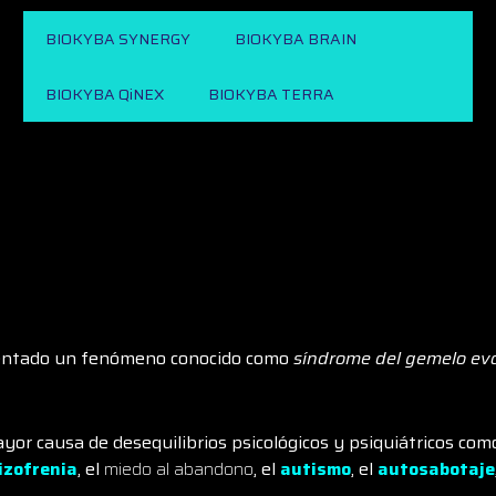
BIOKYBA SYNERGY
BIOKYBA BRAIN
BIOKYBA QiNEX
BIOKYBA TERRA
umentado un fenómeno conocido como
síndrome del gemelo ev
or causa de desequilibrios psicológicos y psiquiátricos com
izofrenia
, el
miedo al abandono
, el
autismo
, el
autosabotaje