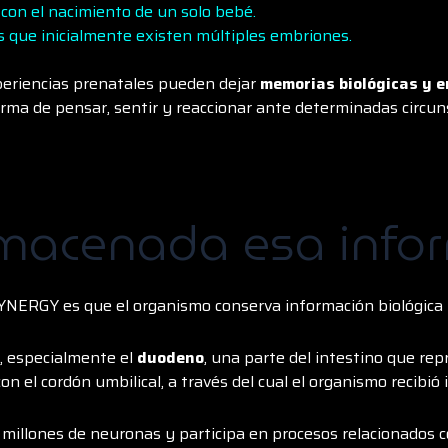
con el nacimiento de un solo bebé.
s que inicialmente existen múltiples embriones.
periencias prenatales pueden dejar
memorias biológicas y 
orma de pensar, sentir y reaccionar ante determinadas circuns
macenada esa info
YNERGY es que el organismo conserva información biológica 
, especialmente el
duodeno
, una parte del intestino que re
n el cordón umbilical, a través del cual el organismo recibió 
millones de neuronas y participa en procesos relacionados c