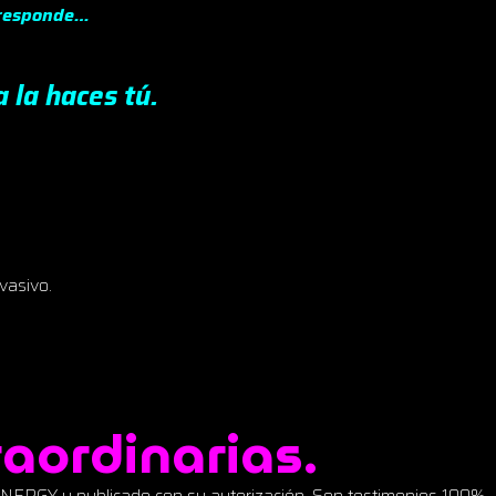
 responde…
 la haces tú.
vasivo.
raordinarias.
NERGY y publicado con su autorización. Son testimonios 100%