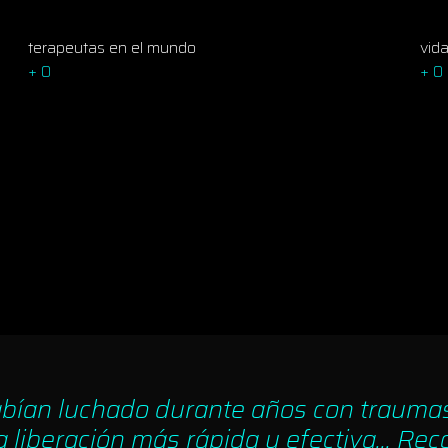
terapeutas en el mundo
vid
+
0
+
0
habían luchado durante años con traum
liberación más rápida y efectiva... R